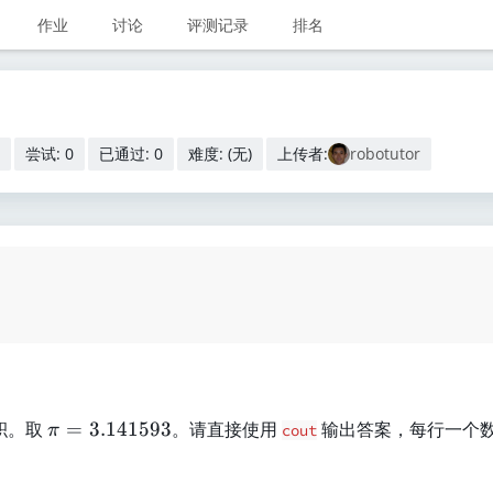
作业
讨论
评测记录
排名
尝试: 0
已通过: 0
难度: (无)
上传者:
robotutor
\
积。取
=
3.141593
。请直接使用
输出答案，每行一个
π
cout
p
i