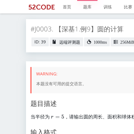
首页
题库
训练
比赛
#J0003. 【深基1.例9】圆的计算
ID: 39
远端评测题
1000ms
256MiB
本题没有可用的提交语言。
题目描述
r
当半径为
=
5
，请输出圆的周长、面积和球体
r
=
5
输入格式