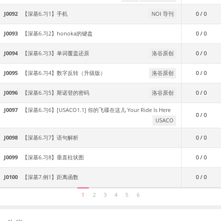
J0092
【深基6.习1】手机
NOI 导刊
0 / 0
J0093
【深基6.习2】honoka的键盘
0 / 0
J0094
【深基6.习3】单词覆盖还原
洛谷原创
0 / 0
J0095
【深基6.习4】数字反转（升级版）
洛谷原创
0 / 0
J0096
【深基6.习5】斯诺登的密码
洛谷原创
0 / 0
J0097
【深基6.习6】[USACO1.1] 你的飞碟在这儿 Your Ride Is Here
0 / 0
USACO
J0098
【深基6.习7】语句解析
0 / 0
J0099
【深基6.习8】垂直柱状图
0 / 0
J0100
【深基7.例1】距离函数
0 / 0
1
2
3
4
5
6