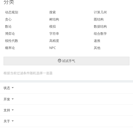
分类
动态规划
搜索
计算几何
贪心
树结构
图结构
数论
模拟
数据结构
博弈论
字符串
组合数学
线性代数
高精度
递推
概率论
NPC
其他
试试手气
根据当前过滤条件随机选择一道题
状态
开发
支持
关于