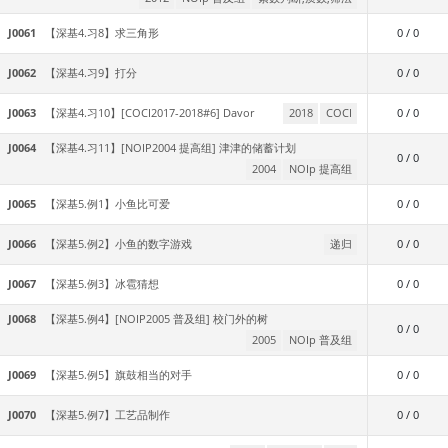
J0061
【深基4.习8】求三角形
0 / 0
J0062
【深基4.习9】打分
0 / 0
J0063
【深基4.习10】[COCI2017-2018#6] Davor
2018
COCI
0 / 0
J0064
【深基4.习11】[NOIP2004 提高组] 津津的储蓄计划
0 / 0
2004
NOIp 提高组
J0065
【深基5.例1】小鱼比可爱
0 / 0
J0066
【深基5.例2】小鱼的数字游戏
递归
0 / 0
J0067
【深基5.例3】冰雹猜想
0 / 0
J0068
【深基5.例4】[NOIP2005 普及组] 校门外的树
0 / 0
2005
NOIp 普及组
J0069
【深基5.例5】旗鼓相当的对手
0 / 0
J0070
【深基5.例7】工艺品制作
0 / 0