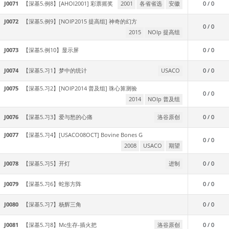
J0071
【深基5.例8】[AHOI2001] 彩票摇奖
2001
各省省选
安徽
0 / 0
J0072
【深基5.例9】[NOIP2015 提高组] 神奇的幻方
0 / 0
2015
NOIp 提高组
J0073
【深基5.例10】显示屏
0 / 0
J0074
【深基5.习1】梦中的统计
USACO
0 / 0
J0075
【深基5.习2】[NOIP2014 普及组] 珠心算测验
0 / 0
2014
NOIp 普及组
J0076
【深基5.习3】爱与愁的心痛
洛谷原创
0 / 0
J0077
【深基5.习4】[USACO08OCT] Bovine Bones G
0 / 0
2008
USACO
期望
J0078
【深基5.习5】开灯
进制
0 / 0
J0079
【深基5.习6】蛇形方阵
0 / 0
J0080
【深基5.习7】杨辉三角
0 / 0
J0081
【深基5.习8】Mc生存-插火把
洛谷原创
0 / 0