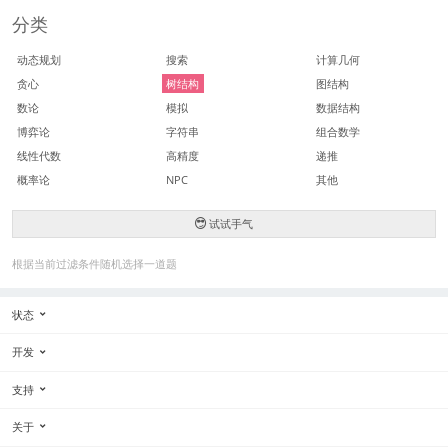
分类
动态规划
搜索
计算几何
贪心
树结构
图结构
数论
模拟
数据结构
博弈论
字符串
组合数学
线性代数
高精度
递推
概率论
NPC
其他
试试手气
根据当前过滤条件随机选择一道题
状态
开发
支持
关于