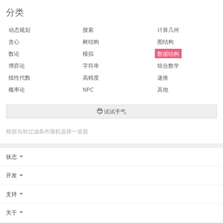
分类
动态规划
搜索
计算几何
贪心
树结构
图结构
数论
模拟
数据结构
博弈论
字符串
组合数学
线性代数
高精度
递推
概率论
NPC
其他
试试手气
根据当前过滤条件随机选择一道题
状态
开发
支持
关于