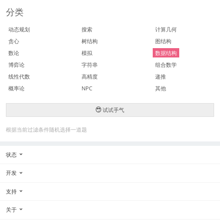
分类
动态规划
搜索
计算几何
贪心
树结构
图结构
数论
模拟
数据结构
博弈论
字符串
组合数学
线性代数
高精度
递推
概率论
NPC
其他
试试手气
根据当前过滤条件随机选择一道题
状态
开发
支持
关于