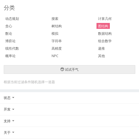
分类
动态规划
搜索
计算几何
贪心
树结构
图结构
数论
模拟
数据结构
博弈论
字符串
组合数学
线性代数
高精度
递推
概率论
NPC
其他
试试手气
根据当前过滤条件随机选择一道题
状态
开发
支持
关于