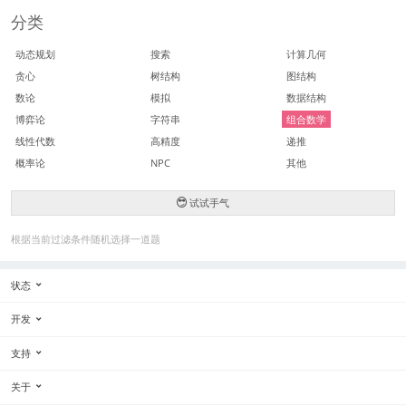
分类
动态规划
搜索
计算几何
贪心
树结构
图结构
数论
模拟
数据结构
博弈论
字符串
组合数学
线性代数
高精度
递推
概率论
NPC
其他
试试手气
根据当前过滤条件随机选择一道题
状态
开发
支持
关于