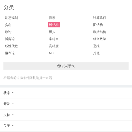
分类
动态规划
搜索
计算几何
贪心
树结构
图结构
数论
模拟
数据结构
博弈论
字符串
组合数学
线性代数
高精度
递推
概率论
NPC
其他
试试手气
根据当前过滤条件随机选择一道题
状态
开发
支持
关于