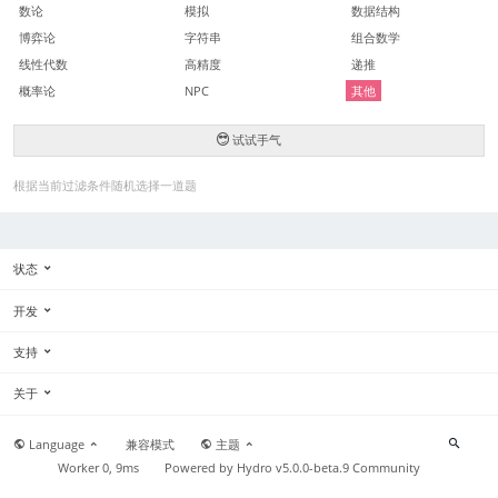
数论
模拟
数据结构
博弈论
字符串
组合数学
线性代数
高精度
递推
概率论
NPC
其他
试试手气
根据当前过滤条件随机选择一道题
状态
开发
支持
关于
Language
兼容模式
主题
Worker 0, 9ms
Powered by
Hydro v5.0.0-beta.9
Community