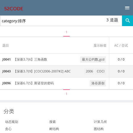
3 道题
1
题目
显示标签
AC / 尝试
J0041
【深基3.习6】三角函数
最大公约数,gcd
0 / 0
J0043
【深基3.习9】[COCI2006-2007#2] ABC
2006
COCI
0 / 0
J0096
【深基6.习5】斯诺登的密码
洛谷原创
0 / 0
1
分类
动态规划
搜索
计算几何
贪心
树结构
图结构