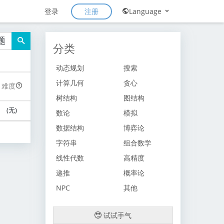
注册
登录
Language
题
分类
动态规划
搜索
计算几何
贪心
难度
树结构
图结构
(无)
数论
模拟
数据结构
博弈论
字符串
组合数学
线性代数
高精度
递推
概率论
NPC
其他
试试手气