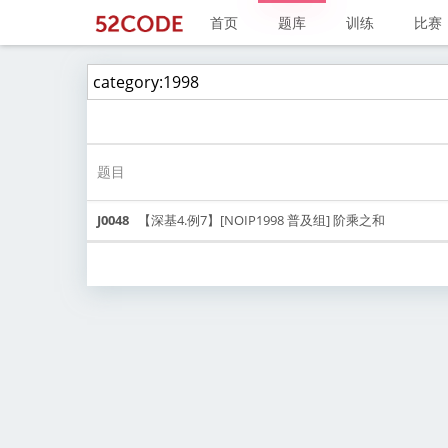
首页
题库
训练
比赛
题目
J0048
【深基4.例7】[NOIP1998 普及组] 阶乘之和