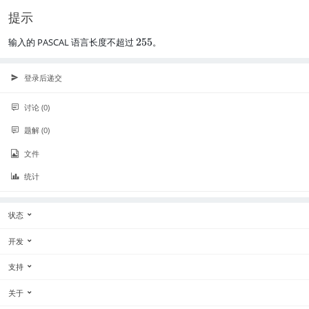
提示
2
输入的 PASCAL 语言长度不超过
255
。
5
5
登录后递交
讨论 (0)
题解 (0)
文件
统计
状态
开发
支持
关于