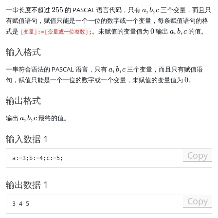
2
a
一串长度不超过
255
的 PASCAL 语言代码，只有
,
,
三个变量，而且只
a
b
c
5
,
有赋值语句，赋值只能是一个一位的数字或一个变量，每条赋值语句的格
5
b
0
a
式是
。未赋值的变量值为
0
输出
,
,
的值。
[变量]:=[变量或一位整数];
a
b
c
,
,
c
b
输入格式
,
c
a
一串符合语法的 PASCAL 语言，只有
,
,
三个变量，而且只有赋值语
a
b
c
,
0
句，赋值只能是一个一位的数字或一个变量，未赋值的变量值为
0
。
b
,
输出格式
c
a
输出
,
,
最终的值。
a
b
c
,
b
输入数据 1
,
c
Copy
输出数据 1
Copy