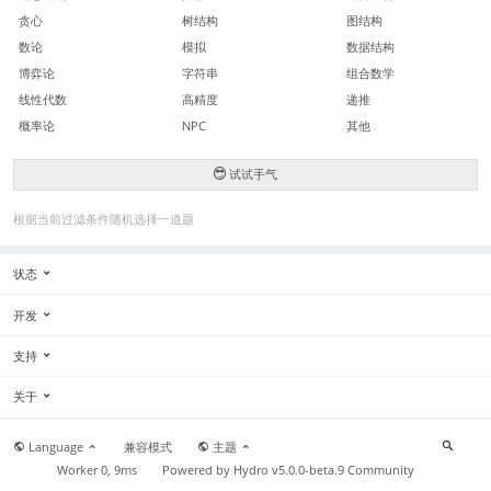
贪心
树结构
图结构
数论
模拟
数据结构
博弈论
字符串
组合数学
线性代数
高精度
递推
概率论
NPC
其他
试试手气
根据当前过滤条件随机选择一道题
状态
开发
支持
关于
Language
兼容模式
主题
Worker 0, 9ms
Powered by
Hydro v5.0.0-beta.9
Community