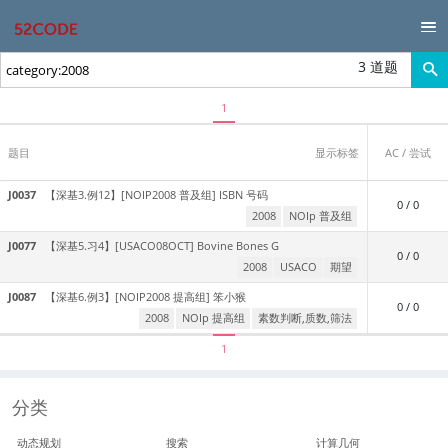
3 道题
1
题目
显示标签
AC / 尝试
J0037
【深基3.例12】[NOIP2008 普及组] ISBN 号码
0 / 0
2008
NOIp 普及组
J0077
【深基5.习4】[USACO08OCT] Bovine Bones G
0 / 0
2008
USACO
期望
J0087
【深基6.例3】[NOIP2008 提高组] 笨小猴
0 / 0
2008
NOIp 提高组
素数判断,质数,筛法
1
分类
动态规划
搜索
计算几何