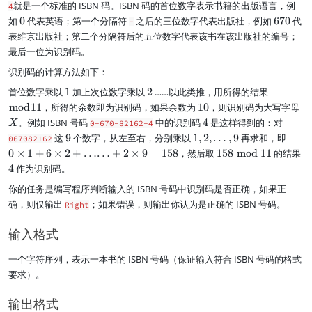
就是一个标准的 ISBN 码。ISBN 码的首位数字表示书籍的出版语言，例
4
0
6
如
0
代表英语；第一个分隔符
之后的三位数字代表出版社，例如
670
代
-
7
表维京出版社；第二个分隔符后的五位数字代表该书在该出版社的编号；
0
最后一位为识别码。
识别码的计算方法如下：
1
2
\
首位数字乘以
1
加上次位数字乘以
2
……以此类推，用所得的结果
b
1
X
mod
11
，所得的余数即为识别码，如果余数为
10
，则识别码为大写字母
m
0
4
。例如 ISBN 号码
中的识别码
4
是这样得到的：对
X
0-670-82162-4
o
9
1
0\
这
9
个数字，从左至右，分别乘以
1
,
2
,
…
,
9
再求和，即
067082162
d
,
ti
1
4
0
×
1
+
6
×
2
+
……
+
2
×
9
=
158
，然后取
158
mod
11
1
的结果
2
m
5
1
4
作为识别码。
,
es
8
\
1
你的任务是编写程序判断输入的 ISBN 号码中识别码是否正确，如果正
\
d
+
b
确，则仅输出
；如果错误，则输出你认为是正确的 ISBN 号码。
Right
o
6\
m
t
ti
o
输入格式
s
m
d
,
es
1
一个字符序列，表示一本书的 ISBN 号码（保证输入符合 ISBN 号码的格式
9
2
1
要求）。
+
…
…
输出格式