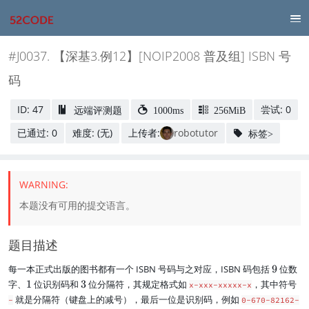
#J0037. 【深基3.例12】[NOIP2008 普及组] ISBN 号
码
ID: 47
尝试: 0
远端评测题
1000ms
256MiB
已通过: 0
难度: (无)
上传者:
robotutor
标签>
本题没有可用的提交语言。
题目描述
9
每一本正式出版的图书都有一个 ISBN 号码与之对应，ISBN 码包括
9
位数
1
3
字、
1
位识别码和
3
位分隔符，其规定格式如
，其中符号
x-xxx-xxxxx-x
就是分隔符（键盘上的减号），最后一位是识别码，例如
-
0-670-82162-