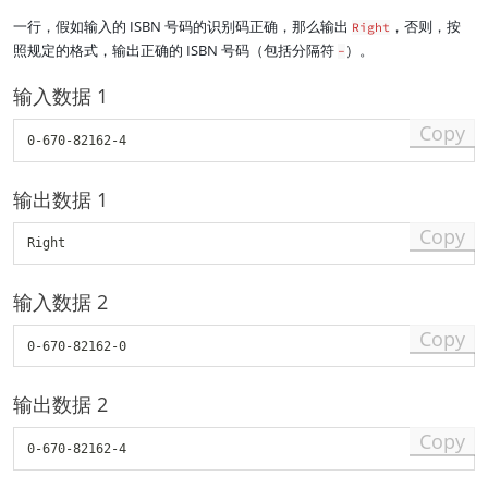
+
2\
一行，假如输入的 ISBN 号码的识别码正确，那么输出
，否则，按
Right
ti
照规定的格式，输出正确的 ISBN 号码（包括分隔符
）。
-
m
es
输入数据 1
9
=
Copy
15
8
输出数据 1
Copy
输入数据 2
Copy
输出数据 2
Copy