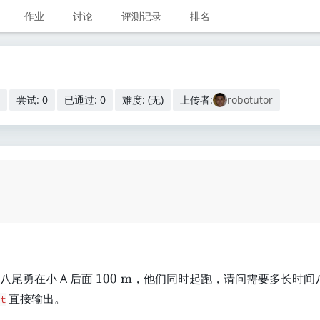
作业
讨论
评测记录
排名
尝试: 0
已通过: 0
难度: (无)
上传者:
robotutor
1
八尾勇在小 A 后面
100
m
，他们同时起跑，请问需要多长时间
0
直接输出。
t
0