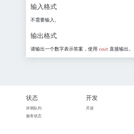
x
x
输入格式
t
t
{
{
不需要输入。
m
m
/
/
输出格式
s
s
}
}
请输出一个数字表示答案，使用
直接输出。
cout
状态
开发
评测队列
开源
服务状态