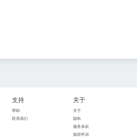
\
te
x
t
{
m
}
支持
关于
帮助
关于
联系我们
隐私
服务条款
版权申诉