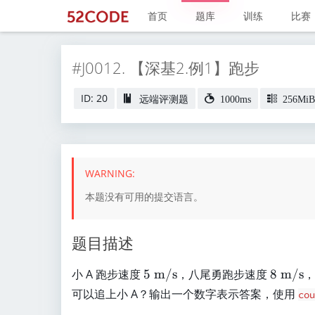
首页
题库
训练
比赛
#J0012. 【深基2.例1】跑步
ID: 20
远端评测题
1000ms
256MiB
本题没有可用的提交语言。
题目描述
5
8
小 A 跑步速度
5
m/s
，八尾勇跑步速度
8
m/s
，
\
\
可以追上小 A？输出一个数字表示答案，使用
cou
te
te