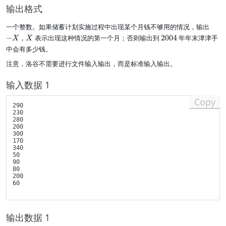
输出格式
-
一个整数。如果储蓄计划实施过程中出现某个月钱不够用的情况，输出
X
X
2
−
，
表示出现这种情况的第一个月；否则输出到
2004
年年末津津手
X
X
0
中会有多少钱。
0
注意，洛谷不需要进行文件输入输出，而是标准输入输出。
4
输入数据 1
Copy
290

230

280

200

300

170

340

50 

90 

80 

200

60 

输出数据 1