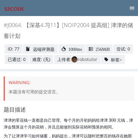
#J0064. 【深基4.习11】[NOIP2004 提高组] 津津的储
蓄计划
ID: 77
尝试: 0
远端评测题
1000ms
256MiB
已通过: 0
难度: (无)
上传者:
robotutor
标签>
本题没有可用的提交语言。
题目描述
3
津津的零花钱一直都是自己管理。每个月的月初妈妈给津津
300
元钱，津
0
津会预算这个月的花销，并且总能做到实际花销和预算的相同。
0
为了让津津学习如何储蓄，妈妈提出，津津可以随时把整百的钱存在她那