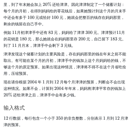
2
里，到了年末她会加上
20%
还给津津。因此津津制定了一个储蓄计划：
0
每个月的月初，在得到妈妈给的零花钱后，如果她预计到这个月的月末手
\
1
1
中还会有多于
100
元或恰好
100
元，她就会把整百的钱存在妈妈那里，
%
0
0
剩余的钱留在自己手中。
0
0
1
8
3
1
例如
11
月初津津手中还有
83
元，妈妈给了津津
300
元。津津预计
11
月
1
3
0
1
1
2
1
的花销是
180
元，那么她就会在妈妈那里存
200
元，自己留下
183
元。
0
8
0
8
1
3
到了
11
月月末，津津手中会剩下
3
元钱。
0
0
3
1
津津发现这个储蓄计划的主要风险是，存在妈妈那里的钱在年末之前不能
取出。有可能在某个月的月初，津津手中的钱加上这个月妈妈给的钱，不
够这个月的原定预算。如果出现这种情况，津津将不得不在这个月省吃俭
用，压缩预算。
2
1
1
现在请你根据
2004
年
1
月到
12
月每个月津津的预算，判断会不会出现
0
2
2
2
这种情况。如果不会，计算到
2004
年年末，妈妈将津津平常存的钱加上
0
0
0
20%
还给津津之后，津津手中会有多少钱。
4
0
\
4
%
输入格式
1
3
1
1
12
行数据，每行包含一个小于
350
的非负整数，分别表示
1
月到
12
月津
2
5
2
津的预算。
0