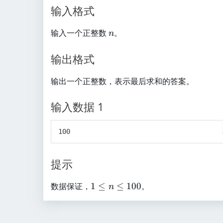
+
输入格式
3
+
n
输入一个正整数
。
n
\
c
输出格式
d
o
输出一个正整数，表示最后求和的答案。
ts
+
输入数据 1
(
n
-
1
)
提示
+
n
1
数据保证，
1
≤
≤
100
。
n
\
l
e