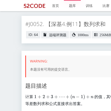
首页
题库
训练
比赛
#J0052. 【深基4.例11】数列求和
ID: 64
远端评测题
1000ms
256MiB
本题没有可用的提交语言。
题目描述
1
计算
1
+
2
+
3
+
⋯
+
(
−
1
)
+
的值，其
n
n
+
等差数列求和公式直接求出答案。
2