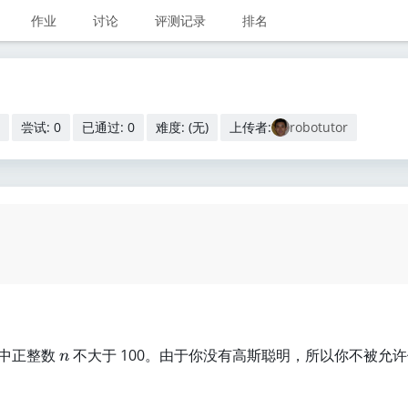
作业
讨论
评测记录
排名
尝试: 0
已通过: 0
难度: (无)
上传者:
robotutor
n
中正整数
不大于 100。由于你没有高斯聪明，所以你不被允
n