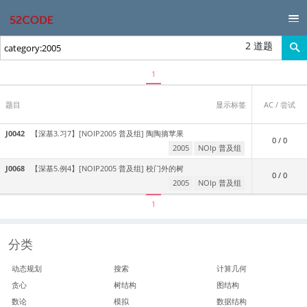
2 道题
1
题目
显示标签
AC / 尝试
J0042
【深基3.习7】[NOIP2005 普及组] 陶陶摘苹果
0 / 0
2005
NOIp 普及组
J0068
【深基5.例4】[NOIP2005 普及组] 校门外的树
0 / 0
2005
NOIp 普及组
1
分类
动态规划
搜索
计算几何
贪心
树结构
图结构
数论
模拟
数据结构