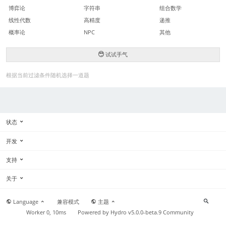
博弈论
字符串
组合数学
线性代数
高精度
递推
概率论
NPC
其他
试试手气
根据当前过滤条件随机选择一道题
状态
开发
支持
关于
Language
兼容模式
主题
Worker 0, 10ms
Powered by
Hydro v5.0.0-beta.9
Community