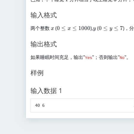
输入格式
x
0
y
0
两个整数
(
0
≤
≤
1000
),
(
0
≤
≤
7
)，
x
x
y
y
≤
≤
x
y
输出格式
≤
≤
1
7
如果睡眠时间充足，输出"
"；否则输出"
"。
Yes
No
0
0
样例
0
输入数据 1
40 6