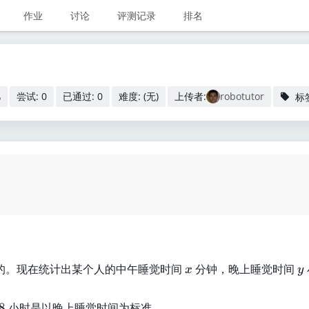
作业
讨论
评测记录
排名
尝试: 0
已通过: 0
难度: (无)
上传者:
robotutor
B
标
x
y
的。现在统计出某个人的中午睡觉时间
分钟，晚上睡觉时间
x
y
8
8
小时是以晚上睡觉时间为标准。