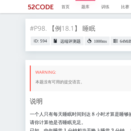
首页
题库
训练
比赛
#P98. 【例18.1】 睡眠
ID: 594
远端评测题
1000ms
64Mi
本题没有可用的提交语言。
说明
8
一个人只有每天睡眠时间到达
8
小时才算是睡够
请你计算他是否睡眠充足。
1
3
已知，中午睡觉
1
分钟相当于晚上睡觉
3
分钟，