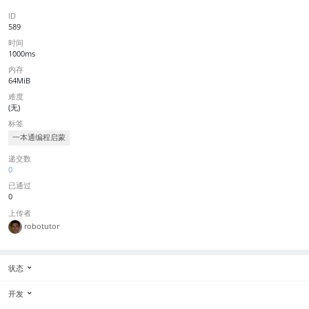
ID
589
时间
1000ms
内存
64MiB
难度
(无)
标签
一本通编程启蒙
递交数
0
已通过
0
上传者
robotutor
状态
开发